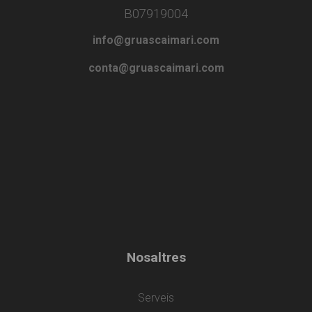
B07919004
info@gruascaimari.com
conta@gruascaimari.com
Nosaltres
Serveis