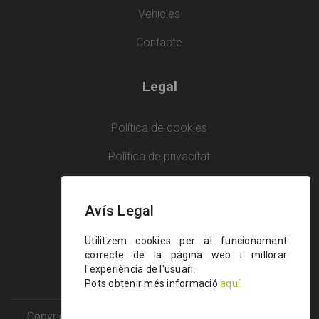
Vehicles
Contacte
Legal
Política de cookies
Política de privacitat
Contacte
Avís Legal
C/Angels, 14 - Muro 07440 (Mallorca)
Utilitzem cookies per al funcionament
correcte de la pàgina web i millorar
l'experiència de l'usuari.
Tel. 971 53 79 66
Pots obtenir més informació
aquí.
Copyright © 2021
Gruas Caimari.
All rights reserved